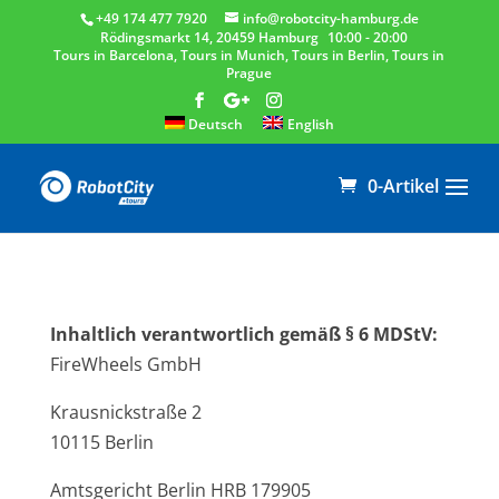
‎+49 174 477 7920
info@robotcity-hamburg.de
Rödingsmarkt 14, 20459 Hamburg
10:00 - 20:00
Tours in Barcelona,
Tours in Munich,
Tours in Berlin,
Tours in
Prague
Deutsch
English
0-Artikel
Inhaltlich verantwortlich gemäß § 6 MDStV:
FireWheels GmbH
Krausnickstraße 2
10115 Berlin
Amtsgericht Berlin HRB 179905